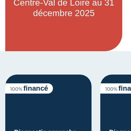
Centre-Val de Loire au 31
décembre 2025
financé
fin
100%
100%