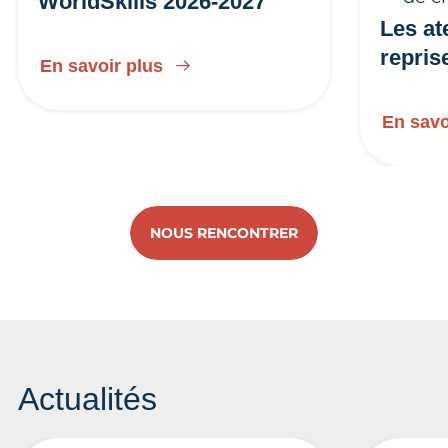
WorldSkills 2026-2027
Les at
repris
En savoir plus
En savo
NOUS RENCONTRER
Actualités