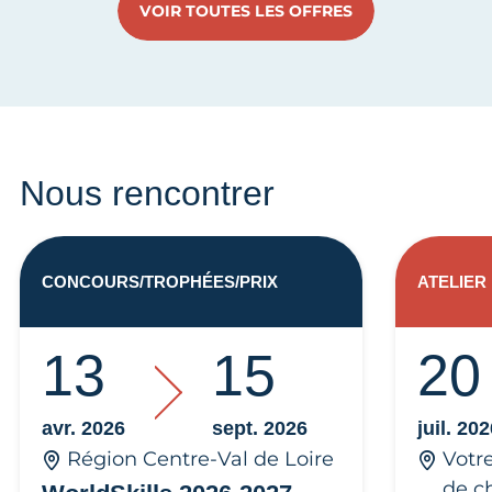
VOIR TOUTES LES OFFRES
Nous rencontrer
CONCOURS/TROPHÉES/PRIX
ATELIER
13
15
20
avr. 2026
sept. 2026
juil. 20
Région Centre-Val de Loire
Votr
de c