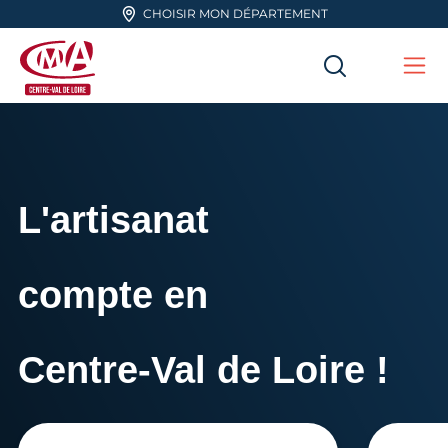
Aller en haut de page
CHOISIR MON DÉPARTEMENT
RECHERC
Me
CMA Centre-Val de Loire
L'artisanat
compte en
Centre-Val de Loire !