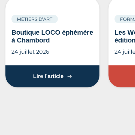
MÉTIERS D’ART
FORM
Boutique LOCO éphémère
Les Wo
à Chambord
éditio
24 juillet 2026
24 juill
Boutique LOCO éphémère 
Lire l’article