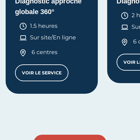
Diagnostic approche
Diagno
globale 360°
Dur
2 
Durée :
1.5 heures
Sur
Sur site/En ligne
6 
6 centres
VOIR L
VOIR LE SERVICE
DIAGNOSTIC APPROCHE GLOBALE 360°