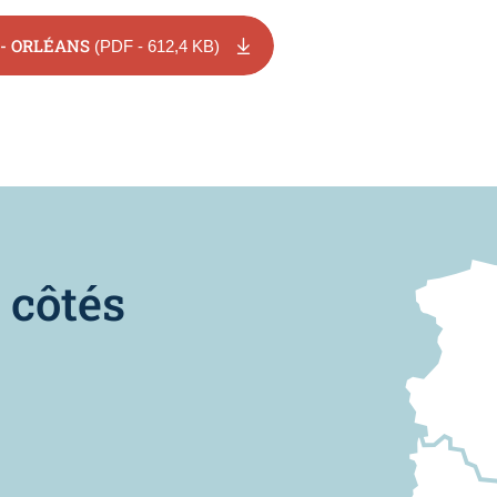
- ORLÉANS
(PDF - 612,4 KB)
Nous trouver
 côtés