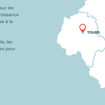
sur les
roissance
se à la
le, les
tes pour