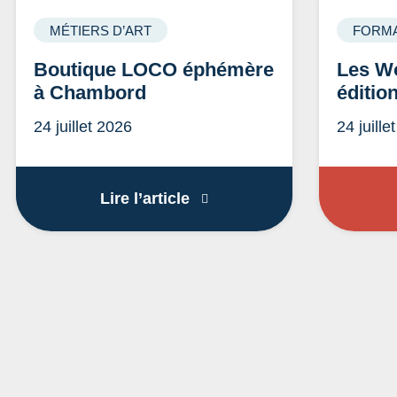
MÉTIERS D’ART
FORMA
Boutique LOCO éphémère
Les Wo
à Chambord
éditio
24 juillet 2026
24 juille
Boutique LOCO éphémère 
Lire l’article