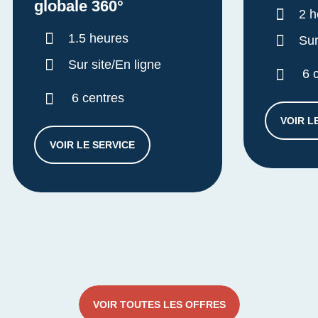
globale 360°
Dur
2 h
Durée :
1.5 heures
Sur
Sur site/En ligne
6 
6 centres
VOIR L
VOIR LE SERVICE
DIAGNOSTIC APPROCHE GLOBALE 360°
VOIR TOUTES LES OFFRES