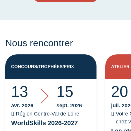
Nous rencontrer
CONCOURS/TROPHÉES/PRIX
ATELIER
13
15
20
avr. 2026
sept. 2026
juil. 20
Région Centre-Val de Loire
Votre 
chez 
WorldSkills 2026-2027
Les at