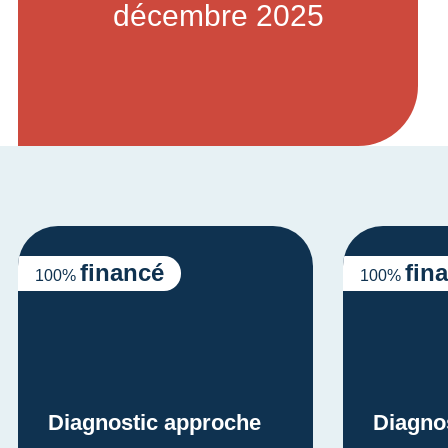
décembre 2025
financé
fin
100%
100%
Diagnostic approche
Diagno