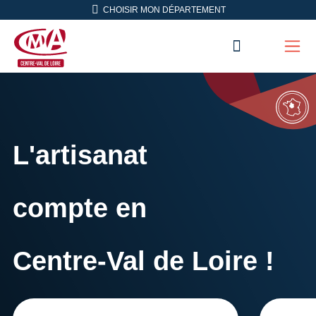
Aller en haut de page
CHOISIR MON DÉPARTEMENT
RECHERC
Men
CMA Centre-Val de Loire
L'artisanat
compte en
Centre-Val de Loire !