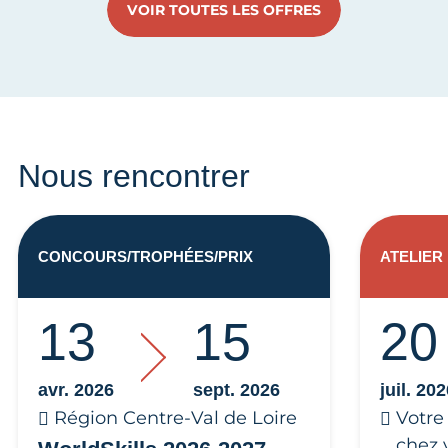
VOIR TOUTES LES OFFRES
Nous rencontrer
CONCOURS/TROPHÉES/PRIX
ATELIER
13
15
20
avr. 2026
sept. 2026
juil. 20
Région Centre-Val de Loire
Votre
chez 