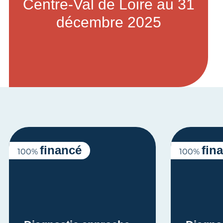
Centre-Val de Loire au 31
décembre 2025
financé
fin
100%
100%