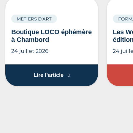
MÉTIERS D’ART
FORM
Boutique LOCO éphémère
Les Wo
à Chambord
éditio
24 juillet 2026
24 juill
Boutique LOCO éphémère 
Lire l’article