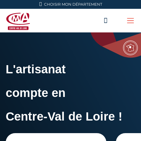
Aller en haut de page
CHOISIR MON DÉPARTEMENT
RECHERC
Me
CMA Centre-Val de Loire
L'artisanat
compte en
Centre-Val de Loire !