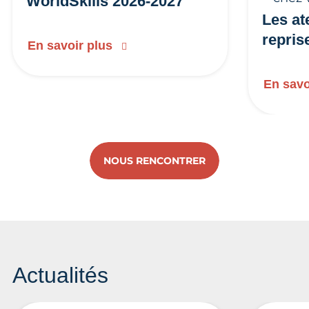
WorldSkills 2026-2027
Les at
repris
En savoir plus
En savo
NOUS RENCONTRER
Actualités