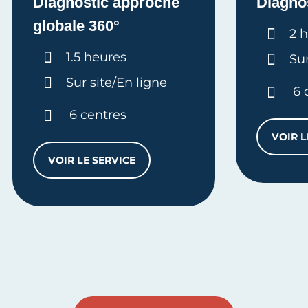
Diagnostic approche
Diagno
globale 360°
Dur
2 
Durée :
1.5 heures
Sur
Sur site/En ligne
6 
6 centres
VOIR L
VOIR LE SERVICE
DIAGNOSTIC APPROCHE GLOBALE 360°