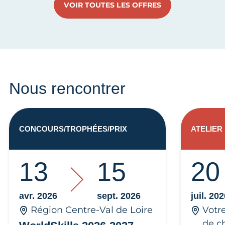
VOIR TOUTES LES OFFRES
Nous rencontrer
CONCOURS/TROPHÉES/PRIX
ATELIER
13
15
20
avr. 2026
sept. 2026
juil. 20
Région Centre-Val de Loire
Votr
de c