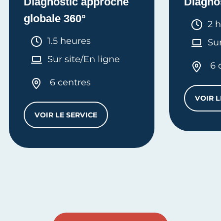
Diagnostic approche
Diagno
globale 360°
Dur
2 
Durée :
1.5 heures
Sur
Sur site/En ligne
6 
6 centres
VOIR L
VOIR LE SERVICE
DIAGNOSTIC APPROCHE GLOBALE 360°