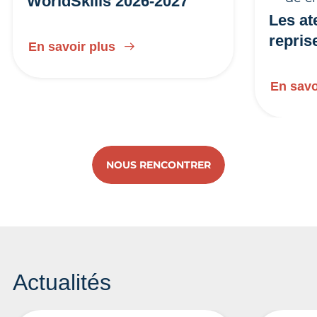
WorldSkills 2026-2027
Les at
repris
En savoir plus
En savo
NOUS RENCONTRER
Actualités