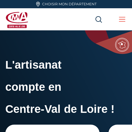
Aller en haut de page
CHOISIR MON DÉPARTEMENT
RECHERC
Me
CMA Centre-Val de Loire
L'artisanat
compte en
Centre-Val de Loire !