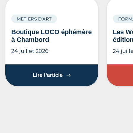
MÉTIERS D’ART
FORM
Boutique LOCO éphémère
Les Wo
à Chambord
éditio
24 juillet 2026
24 juill
Boutique LOCO éphémère 
Lire l’article