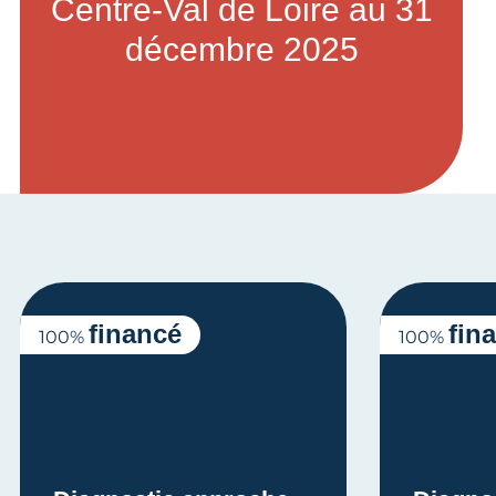
Centre-Val de Loire au 31
décembre 2025
financé
fin
100%
100%