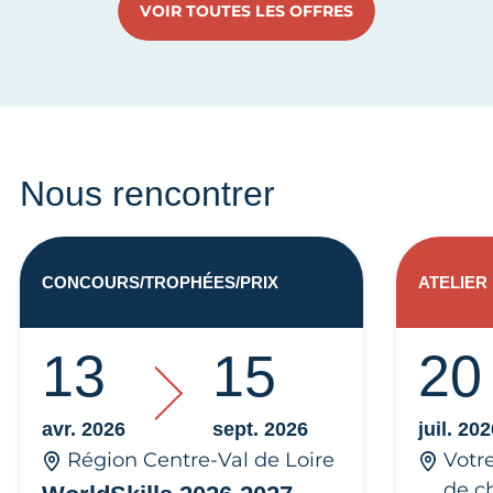
VOIR TOUTES LES OFFRES
Nous rencontrer
CONCOURS/TROPHÉES/PRIX
ATELIER
13
15
20
avr. 2026
sept. 2026
juil. 20
Région Centre-Val de Loire
Votr
de c