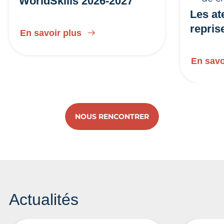
WorldSkills 2026-2027
Les at
repris
En savoir plus
En savo
NOUS RENCONTRER
Actualités