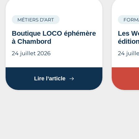
MÉTIERS D’ART
FORM
Boutique LOCO éphémère
Les Wo
à Chambord
éditio
24 juillet 2026
24 juill
Boutique LOCO éphémère 
Lire l’article