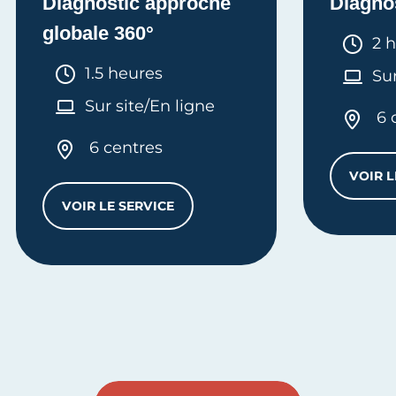
Diagnostic approche
Diagno
globale 360°
Dur
2 
Durée :
1.5 heures
Sur
Sur site/En ligne
6 
6 centres
VOIR L
VOIR LE SERVICE
DIAGNOSTIC APPROCHE GLOBALE 360°