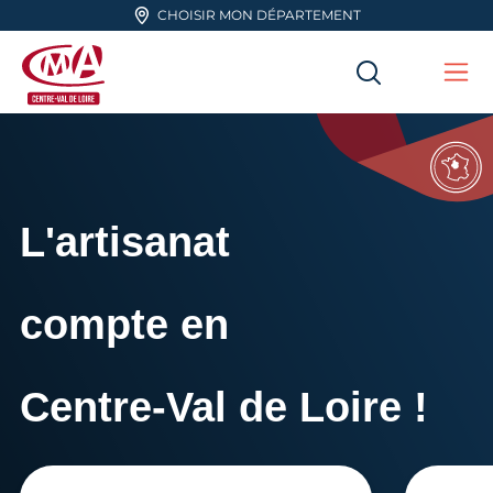
Aller en haut de page
CHOISIR MON DÉPARTEMENT
RECHERC
Me
CMA Centre-Val de Loire
L'artisanat
compte en
Centre-Val de Loire !