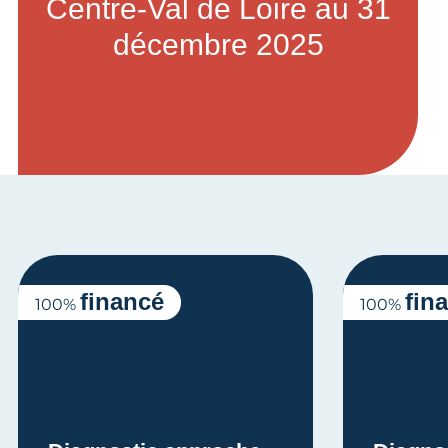
Centre-Val de Loire au 31
décembre 2025
financé
fin
100%
100%