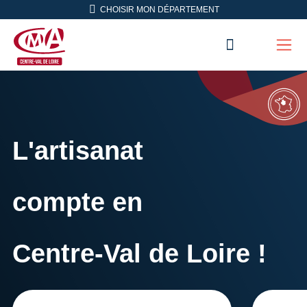
Aller en haut de page
CHOISIR MON DÉPARTEMENT
RECHERC
Men
CMA Centre-Val de Loire
L'artisanat
compte en
Centre-Val de Loire !