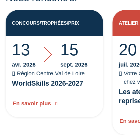
CONCOURS/TROPHÉES/PRIX
ATELIER
13
15
20
avr. 2026
sept. 2026
juil. 20
Région Centre-Val de Loire
Votre 
chez 
WorldSkills 2026-2027
Les at
repris
En savoir plus
En savo