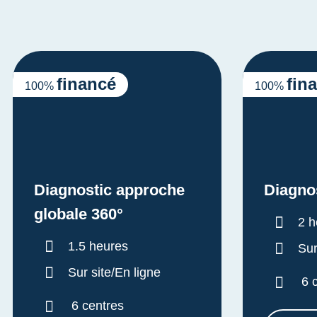
financé
fin
100%
100%
Diagnostic approche
Diagno
globale 360°
Dur
2 h
Durée :
1.5 heures
Sur
Sur site/En ligne
6 
6 centres