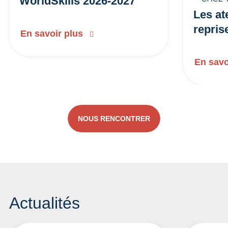
WorldSkills 2026-2027
Les at
repris
En savoir plus
En savo
NOUS RENCONTRER
Actualités