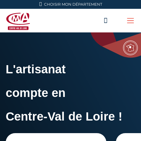
Aller en haut de page
CHOISIR MON DÉPARTEMENT
RECHERC
Me
CMA Centre-Val de Loire
L'artisanat
compte en
Centre-Val de Loire !