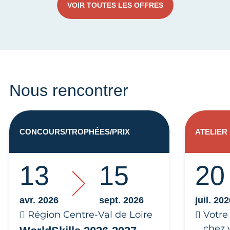
VOIR TOUTES LES OFFRES
Nous rencontrer
CONCOURS/TROPHÉES/PRIX
ATELIER
13
15
20
avr. 2026
sept. 2026
juil. 20
Région Centre-Val de Loire
Votre
chez 