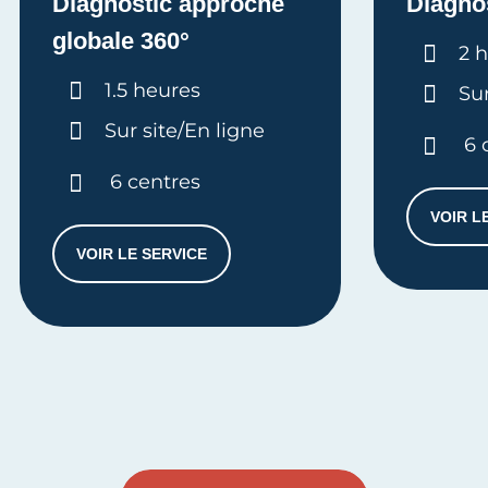
Diagnostic approche
Diagno
globale 360°
Dur
2 
Durée :
1.5 heures
Sur
Sur site/En ligne
6 
6 centres
VOIR L
VOIR LE SERVICE
DIAGNOSTIC APPROCHE GLOBALE 360°