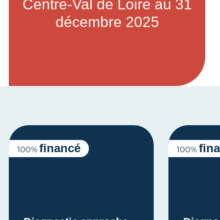
Centre-Val de Loire au 31
décembre 2025
financé
fin
100%
100%