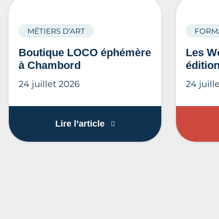
MÉTIERS D’ART
FORM
Boutique LOCO éphémère
Les Wo
à Chambord
éditio
24 juillet 2026
24 juill
Boutique LOCO éphémère 
Lire l’article