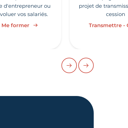
ie d'entrepreneur ou
projet de transmis
évoluer vos salariés.
cession
Me former
Transmettre -
PRÉCÉDENT
SUIVANT