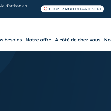
ie d’artisan en
CHOISIR MON DÉPARTEMENT
s besoins
Notre offre
A côté de chez vous
No