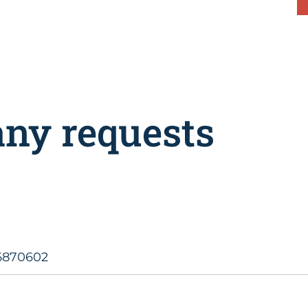
any requests
6870602