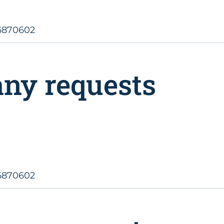
6870602
any requests
6870602