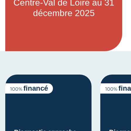
Centre-Val de Loire au 31
décembre 2025
financé
fin
100%
100%