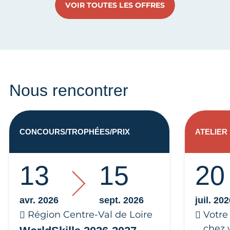
VOIR TOUTES LES OFFRES
Nous rencontrer
CONCOURS/TROPHÉES/PRIX
ATELIER
13
15
20
avr. 2026
sept. 2026
juil. 20
Région Centre-Val de Loire
Votre
chez 