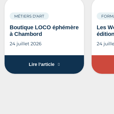
MÉTIERS D’ART
FORM
Boutique LOCO éphémère
Les Wo
à Chambord
éditio
24 juillet 2026
24 juill
Boutique LOCO éphémère 
Lire l’article