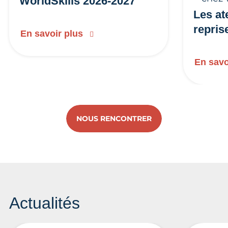
WorldSkills 2026-2027
Les at
repris
En savoir plus
En savo
NOUS RENCONTRER
Actualités