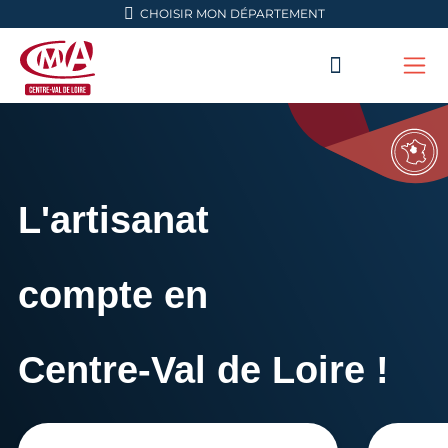
Aller en haut de page
CHOISIR MON DÉPARTEMENT
RECHERC
Me
CMA Centre-Val de Loire
L'artisanat
compte en
Centre-Val de Loire !