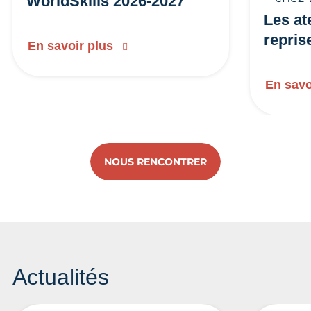
WorldSkills 2026-2027
Les at
repris
En savoir plus
En savo
NOUS RENCONTRER
Actualités