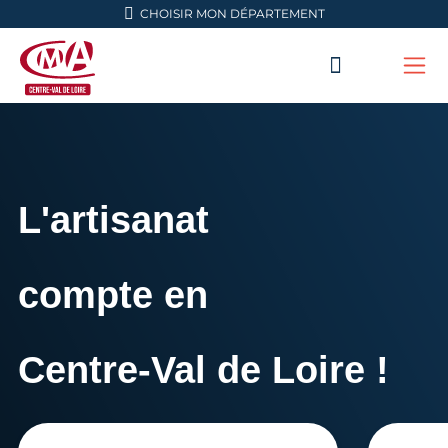
Aller en haut de page
CHOISIR MON DÉPARTEMENT
RECHERC
Me
CMA Centre-Val de Loire
L'artisanat
compte en
Centre-Val de Loire !