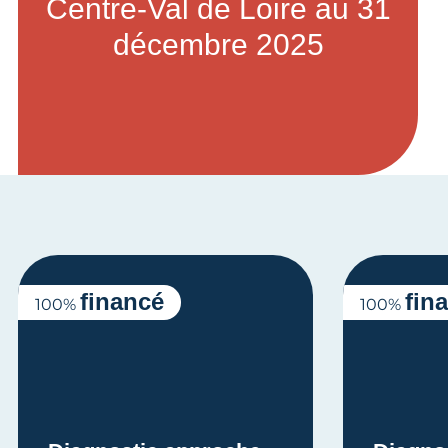
Centre-Val de Loire au 31
décembre 2025
financé
fin
100%
100%