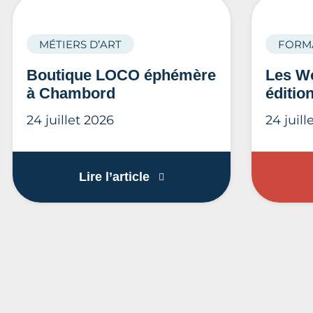
MÉTIERS D’ART
FORM
Boutique LOCO éphémère
Les Wo
à Chambord
éditio
24 juillet 2026
24 juill
Boutique LOCO éphémère 
Lire l’article