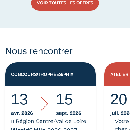
VOIR TOUTES LES OFFRES
Nous rencontrer
CONCOURS/TROPHÉES/PRIX
ATELIER
13
15
20
avr. 2026
sept. 2026
juil. 20
Région Centre-Val de Loire
Votre
chez 