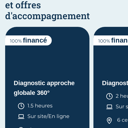
et offres
d'accompagnement
financé
fina
100%
100%
Diagnostic approche
Diagnos
globale 360°
Duré
2 he
Durée :
1.5 heures
Sur 
Sur site/En ligne
6 ce